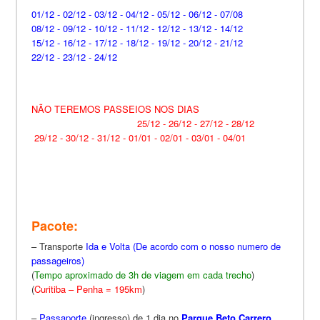
01/12 -
02/12 - 03/12 - 04/12 - 05/12 - 06/12 - 07/08
08/12 -
09/12 - 10/12 - 11/12 - 12/12 - 13/12 - 14/12
15/12 -
16/12 - 17/12 - 18/12 - 19/12 - 20/12 - 21/12
22/12 -
23/12 - 24/12
NÃO TEREMOS PASSEIOS NOS DIAS
25/12 - 26/12 - 27/12 - 28/12
29/12 -
30/12 - 31/12 - 01/01 - 02/01 - 03/01 - 04/01
Pacote:
– Transporte
Ida e Volta
(De acordo com o nosso numero de
passageiros)
(
Tempo aproximado de 3h de viagem em cada trecho
)
(
Curitiba – Penha = 195km
)
–
Passaporte
(
ingresso
)
de 1 dia no
Parque Beto Carrero