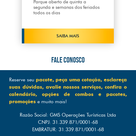
Parque aberto de quinta a
segunda e semanas dos feriados
todos os dias
SAIBA MAIS
FALE CONOSCO
Reserve seu
pacote, peça uma cotação, esclareça
suas dúvidas, avalie nossos serviços, confira o
calendário, opções de combos e pacotes,
promoções
e muito mais!
Razão Social: GMS Operações Turísticas Ltda
CNPJ: 31.339.871/0001-68
EMBRATUR: 31.339.871/0001-68