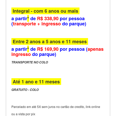
Integral -
com 6 anos ou mais
a partir
*
de
R$ 338,90
por pessoa
(
transporte + ingresso
do parque)
Entre 2 anos a 5 anos e 11 meses
a partir
*
de
R$ 169,90
por pessoa (
apenas
ingresso
do parque)
TRANSPORTE NO COLO
Até 1 ano e 11 meses
GRATUITO - COLO
Parcelado em até 5X sem juros no cartão de credito, link online
ou a vista por pix