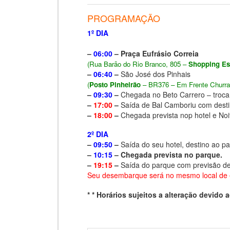
PROGRAMAÇÃO
1º DIA
–
06:00
– Praça Eufrásio Correia
(Rua Barão do Rio Branco, 805 –
Shopping Es
–
06:40
–
São José dos Pinhais
(
Posto Pinheirão
– BR376 – Em Frente Churras
–
09:30
–
Chegada no Beto Carrero – troca 
–
17:00
–
Saída de Bal Camboriu com desti
–
18:00
–
Chegada prevista nop hotel e Noit
2º DIA
–
09:50
–
Saída do seu hotel, destino ao p
–
10:15
– Chegada prevista no parque.
–
19:15
–
Saída do parque com previsão d
Seu desembarque será no mesmo local de
* * Horários sujeitos a alteração devido ao