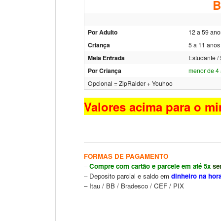
B
Por Adulto
12 a 59 an
Criança
5 a 11 anos
Meia Entrada
Estudante /
Por Criança
menor de 4
Opcional = ZipRaider + Youhoo
Valores acima para o m
FORMAS DE PAGAMENTO
–
Compre com cartão e parcele em até 5x
se
–
Deposito parcial
e saldo em
dinheiro na hor
– Itau / BB / Bradesco / CEF / PIX