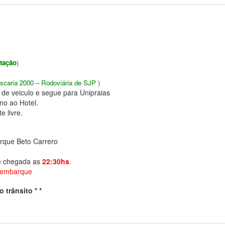
tação
)
caria 2000 – Rodoviária de SJP )
de veiculo e segue para Unipraias
no ao Hotel.
e livre.
arque Beto Carrero
e chegada as
22:30hs
.
 embarque
 trânsito * *